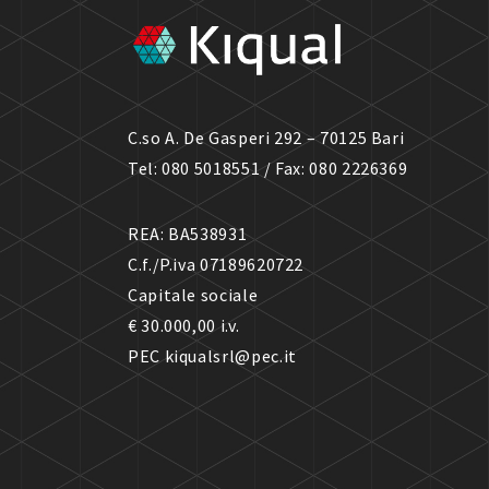
C.so A. De Gasperi 292 – 70125 Bari
Tel: 080 5018551 / Fax: 080 2226369
REA: BA538931
C.f./P.iva 07189620722
Capitale sociale
€ 30.000,00 i.v.
PEC kiqualsrl@pec.it