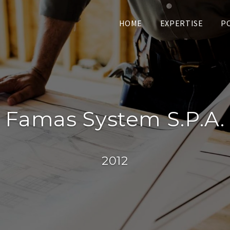
HOME
EXPERTISE
P
Famas System S.p.A.
2012