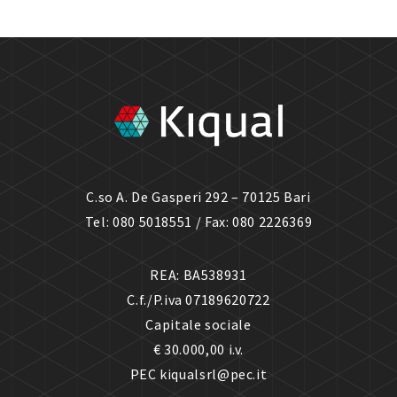
C.so A. De Gasperi 292 – 70125 Bari
Tel: 080 5018551 / Fax: 080 2226369
REA: BA538931
C.f./P.iva 07189620722
Capitale sociale
€ 30.000,00 i.v.
PEC kiqualsrl@pec.it