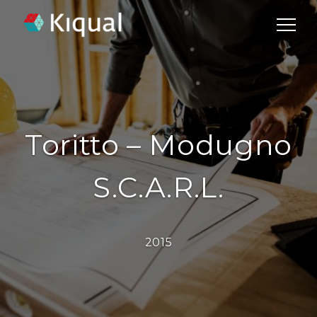
Toritto – Modugno
S.c.a.r.l.
2015